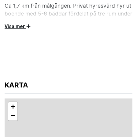
Ca 1,7 km från målgången. Privat hyresvärd hyr ut
boende med 5-6 bäddar fördelat på tre rum under
Vasaloppet. Lakan och handduk ingår.
Visa mer
Tre rum uthyres i villa hos privat hyresvärd varav ett i
källaren. Två rum med en dubbelsäng i varje samt ett
rum med en enkelsäng. Möjlighet till en extrabädd
finns. Tillgång till kök, WC och dusch som delas med
hyresvärd och andra gäster. Lakan och handdukar
ingår. Wifi finns.
KARTA
Om samtliga rum hyrs av samma sällskap flyttar
hyresvärden ut under uthyrningsperioden.
+
Hyresvärden har hund. Husdjur får ej medtagas.
−