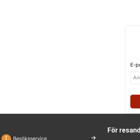
E-p
För resan
Besöksservice