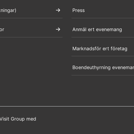
kningar)
Press
or
Anmäl ert evenemang
Marknadsför ert företag
Boendeuthyrning evenema
Visit Group
med