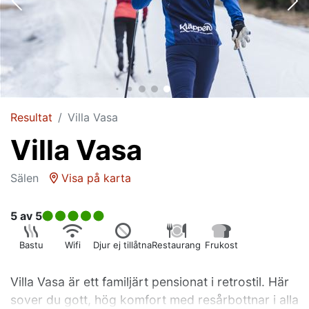
Resultat
Villa Vasa
Villa Vasa
Sälen
Visa på karta
5
av 5
Bastu
Wifi
Djur ej tillåtna
Restaurang
Frukost
Villa Vasa är ett familjärt pensionat i retrostil. Här
sover du gott, hög komfort med resårbottnar i alla