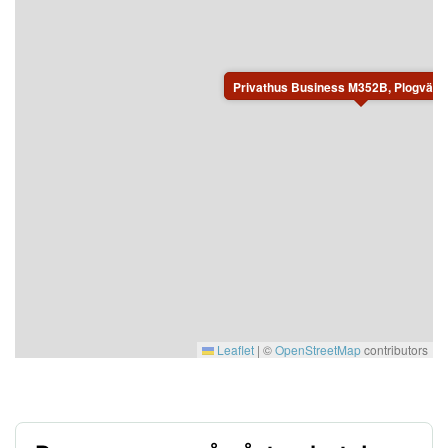
i något av de befintliga sovrummen eller på annan
plats i huset.
Varmgarage finns där plats för vallning av skidor kan
Privathus Business M352B, Plogväge
ordnas. Carport med eluttag. Wifi.
Lakan, handdukar och slutstädning ingår.
Ej rökning! Husdjur får medtagas, hund och katt har
vistats i huset.
Leaflet
|
©
OpenStreetMap
contributors