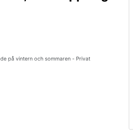
de på vintern och sommaren - Privat
ång hos privat hyresvärd.
 sovrum i hyresvärdens bostad samt
Tillgång till kök, dusch/wc. Gäster i
ntuella andra gäster. Gäster i
het att valla skidor och förvara cyklar