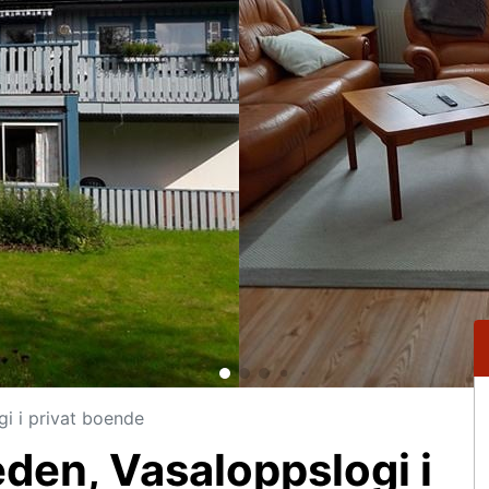
gi i privat boende
den, Vasaloppslogi i