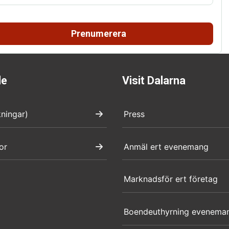
Prenumerera
de
Visit Dalarna
kningar)
Press
or
Anmäl ert evenemang
Marknadsför ert företag
Boendeuthyrning evenema