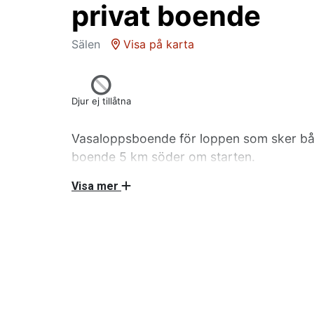
privat boende
Sälen
Visa på karta
Djur ej tillåtna
Vasaloppsboende för loppen som sker bå
boende 5 km söder om starten.
Boende i rum eller lägenhet med egen ing
Visa mer
Hyresvärden har totalt 6 bäddar placerade i
lägenhet i hyresvärdens hus med egen ingång. 
rum delar faciliteter med hyresvärden och eve
lägenheten har egen dusch, wc och kök. Möjlig
i garaget.
Ej rökning! Ej husdjur!