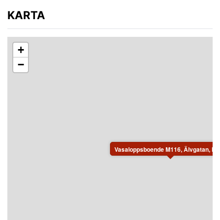
KARTA
+
−
Vasaloppsboende M116, Älvgatan, Mo