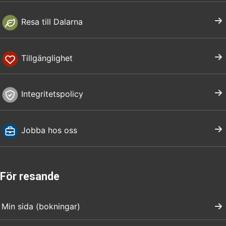
Resa till Dalarna
Tillgänglighet
Integritetspolicy
Jobba hos oss
För resande
Min sida (bokningar)