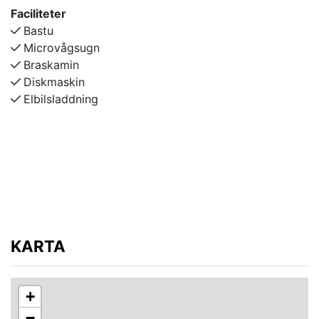
snöförhållanden då vinterstigen/skoterspår eller
Faciliteter
längdspår går att använda.
Bastu
Microvågsugn
Braskamin
Diskmaskin
Elbilsladdning
KARTA
+
−