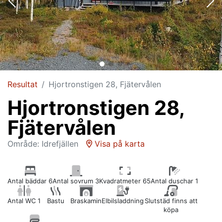
Resultat
Hjortronstigen 28, Fjätervålen
Hjortronstigen 28,
Fjätervålen
Område: Idrefjällen
Visa på karta
Antal bäddar 6
Antal sovrum 3
Kvadratmeter 65
Antal duschar 1
Antal WC 1
Bastu
Braskamin
Elbilsladdning
Slutstäd finns att
köpa