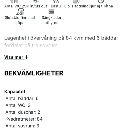
Antal WC 2
Ski in/Ski out
Bastu
Elbilsladdning
Djur ej tillåtna
Slutstäd finns att
Sängkläder
köpa
uthyres
Lägenhet i övervåning på 84 kvm med 6 bäddar
fördelat på tre sovrum.
Visa mer
Ett sovrum med dubbelsäng och två sovrum med
vardera våningssäng med extra bred underslaf på
BEKVÄMLIGHETER
120cm. Kök med spis/ugn, kyl/frys, diskmaskin och
mikro. Allrum med Smart TV. WC/dusch med bastu
samt en ytterligare WC/dusch. Tvättmaskin och
Kapacitet
torkskåp.
Antal bäddar:
6
Antal WC:
2
Wifi via mobilt bredband 100/100. Stort cykel
Antal duschar:
2
skidkidförråd och balkong. Husdjur och rökning är ej
Kvadratmeter:
84
tillåtet. Ca 25m till pist/lift. Beroende på snötillgång
Antal sovrum:
3