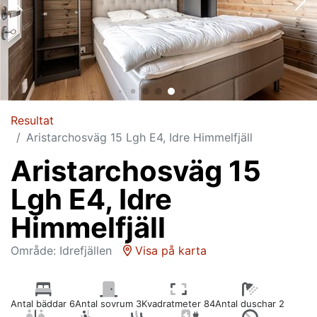
Resultat
Aristarchosväg 15 Lgh E4, Idre Himmelfjäll
Aristarchosväg 15
Lgh E4, Idre
Himmelfjäll
Område: Idrefjällen
Visa på karta
Antal bäddar 6
Antal sovrum 3
Kvadratmeter 84
Antal duschar 2