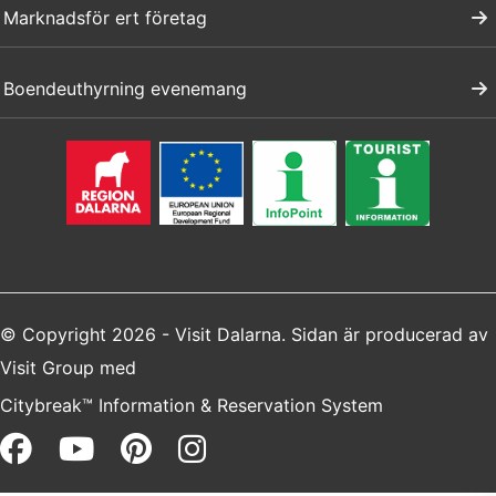
Marknadsför ert företag
Boendeuthyrning evenemang
© Copyright 2026 - Visit Dalarna. Sidan är producerad av
Visit Group
med
Citybreak™ Information & Reservation System
Facebook (opens in a new win
Youtube (opens in a new 
Pinterest (opens in a 
Instagram (opens i