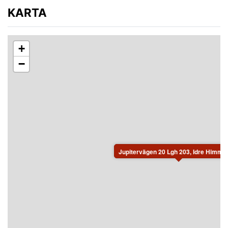
KARTA
+
−
Jupitervägen 20 Lgh 203, Idre Himmelf