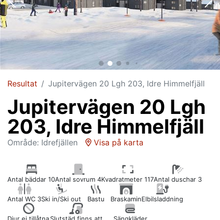
Resultat
Jupitervägen 20 Lgh 203, Idre Himmelfjäll
Jupitervägen 20 Lgh
203, Idre Himmelfjäll
Område: Idrefjällen
Visa på karta
Antal bäddar 10
Antal sovrum 4
Kvadratmeter 117
Antal duschar 3
Antal WC 3
Ski in/Ski out
Bastu
Braskamin
Elbilsladdning
Djur ej tillåtna
Slutstäd finns att
Sängkläder