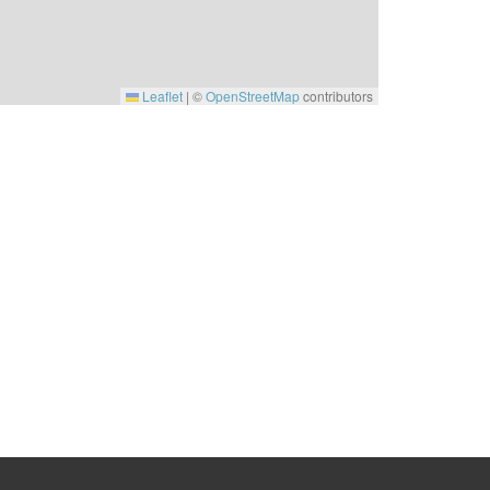
Leaflet
|
©
OpenStreetMap
contributors