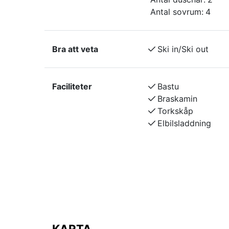
tillåtet. Solskyddsfilm i alla fönster med söderläge. AC finns via luftv
Antal sovrum:
4
Eventuella altaner/balkonger skottas ej utan 
Beroende på snötillgång kan avstånd till pist/li
Bra att veta
Ski in/Ski out
Faciliteter
Bastu
Braskamin
Torkskåp
Elbilsladdning
KARTA