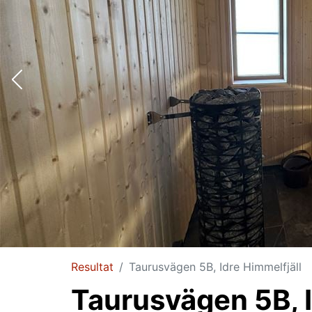
Resultat
Taurusvägen 5B, Idre Himmelfjäll
Taurusvägen 5B, I