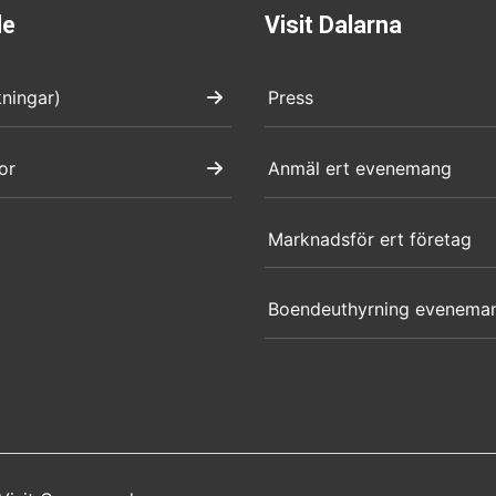
de
Visit Dalarna
kningar)
Press
or
Anmäl ert evenemang
Marknadsför ert företag
Boendeuthyrning evenema