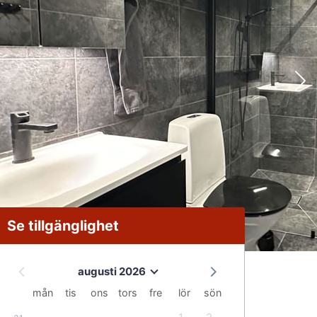
Se tillgänglighet
augusti 2026
mån
tis
ons
tors
fre
lör
sön