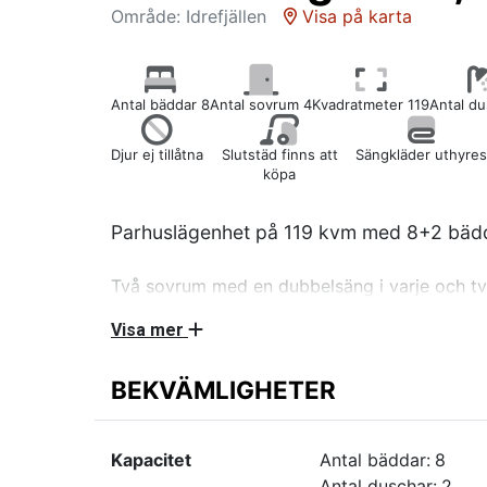
Område: Idrefjällen
Visa på karta
Antal bäddar 8
Antal sovrum 4
Kvadratmeter 119
Antal du
Djur ej tillåtna
Slutstäd finns att
Sängkläder uthyres
köpa
Parhuslägenhet på 119 kvm med 8+2 bädda
Två sovrum med en dubbelsäng i varje och tv
med extra bred underslaf på 120cm. Dubbels
Visa mer
med spis/ugn, kyl/frys, diskmaskin och mikro
allrum på ovanvåning med SMART TV. WC/dus
BEKVÄMLIGHETER
WC/Dusch. Tvättmaskin, torkskåp och torktum
WiFi via fiber finns. Skidförråd, möblerad alt
Kapacitet
Antal bäddar:
8
ingår i hyran, samt möblerad altan. Cirka 15m t
Antal duschar:
2