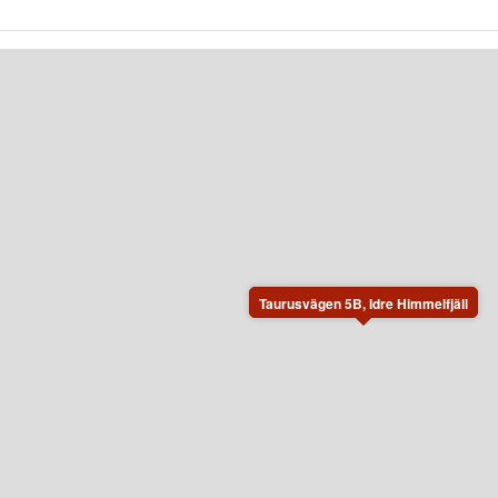
Taurusvägen 5B, Idre Himmelfjäll