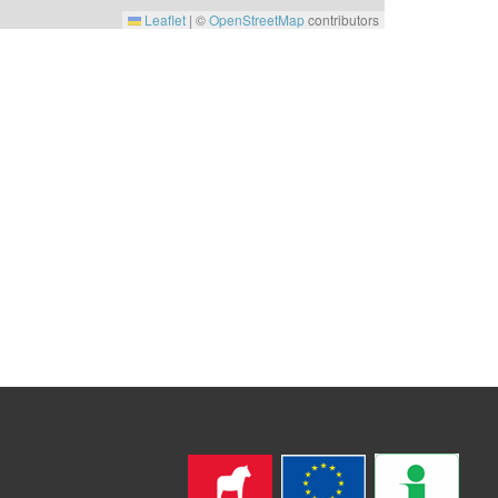
Leaflet
|
©
OpenStreetMap
contributors