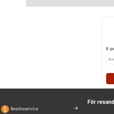
E-p
För resan
Besöksservice