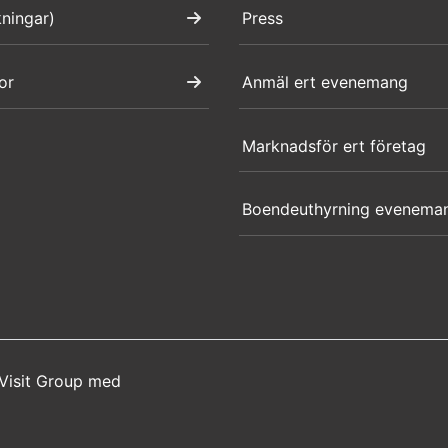
kningar)
Press
or
Anmäl ert evenemang
Marknadsför ert företag
Boendeuthyrning evenema
Visit Group
med