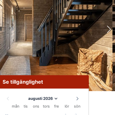
Se tillgänglighet
augusti 2026
mån
tis
ons
tors
fre
lör
sön