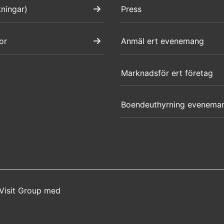
kningar)
Press
or
Anmäl ert evenemang
Marknadsför ert företag
Boendeuthyrning evenema
Visit Group
med