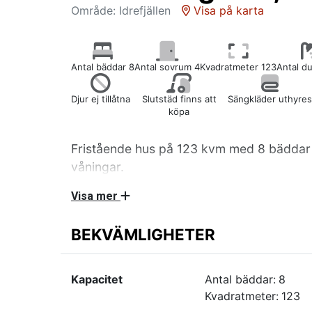
Område: Idrefjällen
Visa på karta
Antal bäddar 8
Antal sovrum 4
Kvadratmeter 123
Antal d
Djur ej tillåtna
Slutstäd finns att
Sängkläder uthyres
köpa
Fristående hus på 123 kvm med 8 bäddar 
våningar.
Visa mer
Två sovrum med en dubbelsäng samt TV i va
hel madrass, ett sovrum med en dubbelsäng 
BEKVÄMLIGHETER
samt ett sovrum med en våningssäng där övr
120 cm bred. Kombinerat kök och allrum med
kyl/frys, diskmaskin och mikro. En WC/dusch 
Kapacitet
Antal bäddar:
8
WC/dusch. Tvättmaskin, torktumlare, pjäxtor
Kvadratmeter:
123