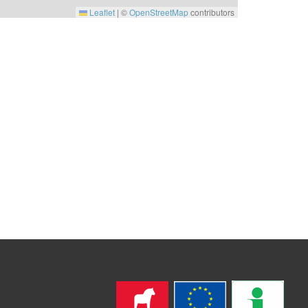
Leaflet
|
©
OpenStreetMap
contributors