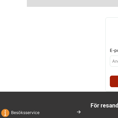
E-p
För resan
Besöksservice