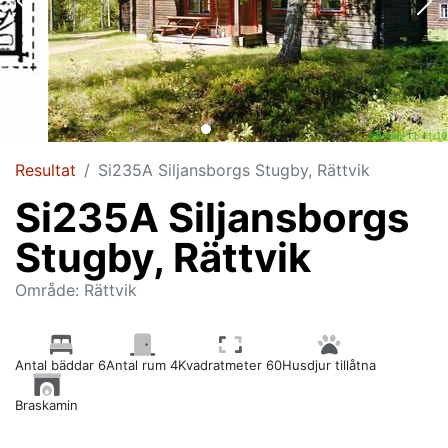
Resultat
Si235A Siljansborgs Stugby, Rättvik
Si235A Siljansborgs
Stugby, Rättvik
Område: Rättvik
Antal bäddar 6
Antal rum 4
Kvadratmeter 60
Husdjur tillåtna
Braskamin