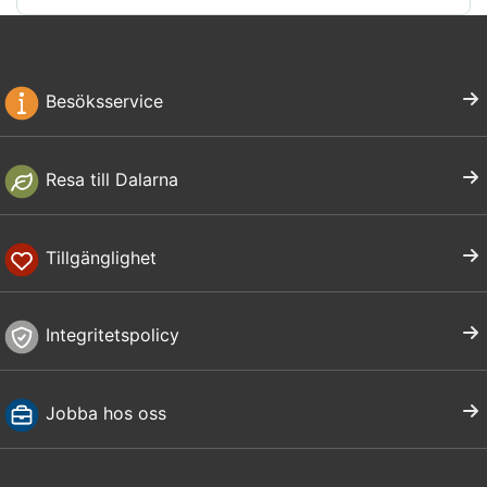
som erfarna guider känner till bäst. Mer erfarna
skoterförare kan hyra en skoter och upptäcka
Dalarna på egen hand. Kom dock ihåg att tänka på
säkerheten och var noga med att ta reda på var du
Besöksservice
får åka skoter. Kom också ihåg att ha rätt körkort
eller förarbevis med dig innan du ger dig iväg.
Resa till Dalarna
Skoterleder i Dalarna
I Dalarna finns en uppsjö av olika
leder
och områden
Tillgänglighet
att välja mellan, vare sig det är södra Dalarnas
närhet till Mälardalen till fjällvärldens krispiga luft
som lockar. Det är bara att välja och vraka och ge
Integritetspolicy
dig ut för att upptäcka Dalarna!
Jobba hos oss