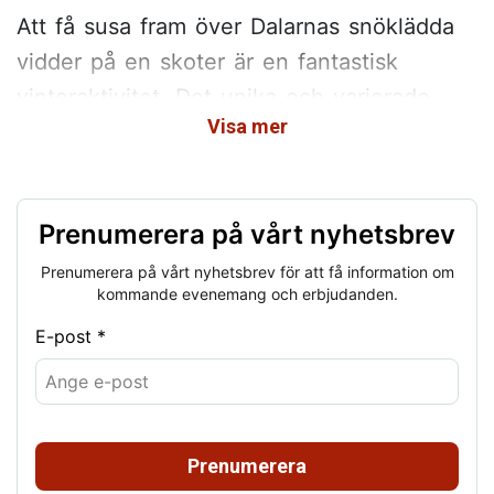
Att få susa fram över Dalarnas snöklädda
vidder på en skoter är en fantastisk
vinteraktivitet. Det unika och varierade
Visa mer
landskapet i Dalarna erbjuder mil efter mil
av fantastiska skoterleder. Upplev
fjällvärldens orörda och karga natur, Siljans
Prenumerera på vårt nyhetsbrev
blånande berg och södra Dalarnas djupa
skogar.
Prenumerera på vårt nyhetsbrev för att få information om
kommande evenemang och erbjudanden.
E-post *
Upplev Dalarna på en
skoter
För dig som är en ovan förare eller vill få ut det
mesta av äventyret kan det vara bra att följa med
Prenumerera
på en guidad skotertur och uppleva de guldkorn