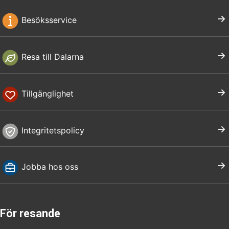
Besöksservice
Resa till Dalarna
Tillgänglighet
Integritetspolicy
Jobba hos oss
För resande