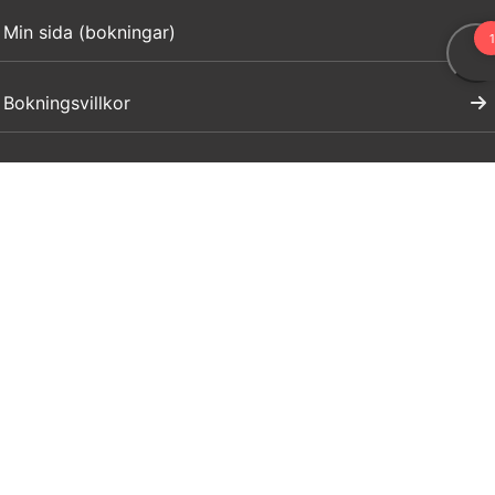
Min sida (bokningar)
Bokningsvillkor
Visit Dalarna
Press
Anmäl ert evenemang
Marknadsför ert företag
Boendeuthyrning evenemang