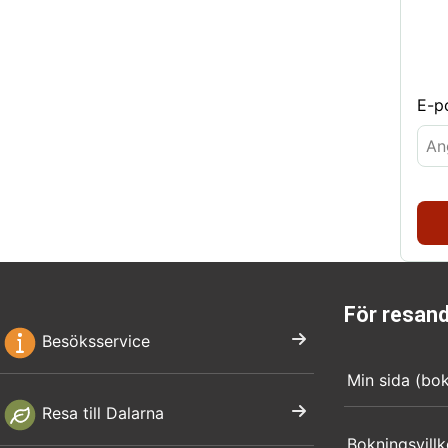
E-p
För resan
Besöksservice
Min sida (bo
Resa till Dalarna
Bokningsvillk