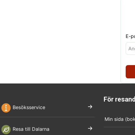
E-p
För resan
Besöksservice
Min sida (bo
Resa till Dalarna