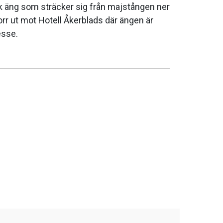
ik äng som sträcker sig från majstången ner
rr ut mot Hotell Åkerblads där ängen är
esse.