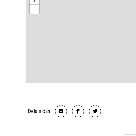
−
Dela sidan