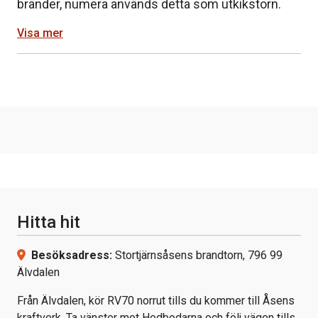
bränder, numera används detta som utkikstorn.
Visa mer
Hitta hit
Besöksadress:
Stortjärnsåsens brandtorn, 796 99
Älvdalen
Från Älvdalen, kör RV70 norrut tills du kommer till Åsens
kraftverk. Ta vänster mot Hedbodarna och följ vägen tills