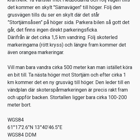
det kommer en skylt "Särnavägen" till höger. Följ den
grusvägen tills du ser en skylt där det står
”Stortjärnsåsen” på höger sida. Parkera bilen så gott det
går, det finns ingen direkt parkeringsficka.
Därifrån är det cirka 1,5 km vandring. Följ skoterled
markeringarna (rött kryss) och längre fram kommer det
även orangea markeringar.
Vill man bara vandra cirka 500 meter kan man istället köra
en bit till. Ta nästa höger mot Stortjärn och efter cirka 1
km kommer det en ny grusväg till höger. Den leder till en
vändplan där skoterspårmarkeringen är precis rakt fram
och uppför backen. Stortallen ligger bara cirka 100-200
meter bort.
WGS84
61°17'2.6"N 13°40'46.5"E
WGS84 DDM