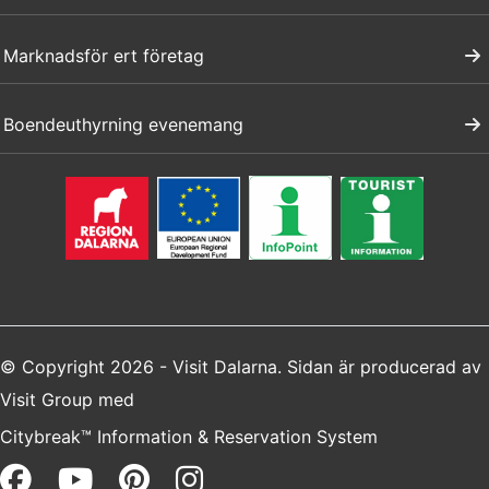
Marknadsför ert företag
Boendeuthyrning evenemang
© Copyright 2026 - Visit Dalarna. Sidan är producerad av
Visit Group
med
Citybreak™ Information & Reservation System
Facebook (opens in a new win
Youtube (opens in a new 
Pinterest (opens in a 
Instagram (opens i