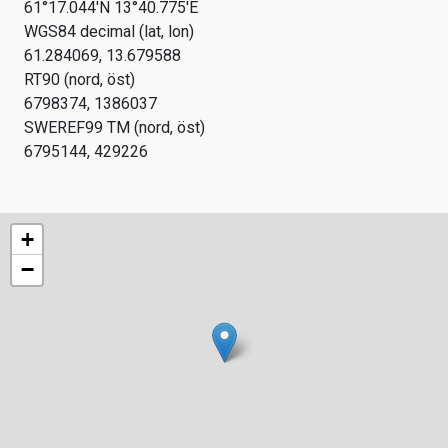
61°17.044'N 13°40.775'E
WGS84 decimal (lat, lon)
61.284069, 13.679588
RT90 (nord, öst)
6798374, 1386037
SWEREF99 TM (nord, öst)
6795144, 429226
+
−