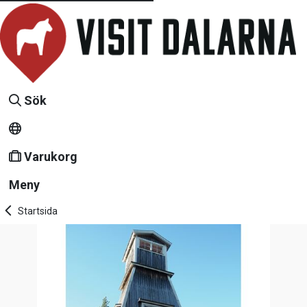
Sök
Varukorg
Meny
Startsida