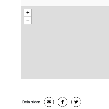
+
−
Dela sidan