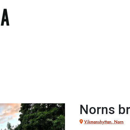
Norns b
Vikmanshyttan, Norn