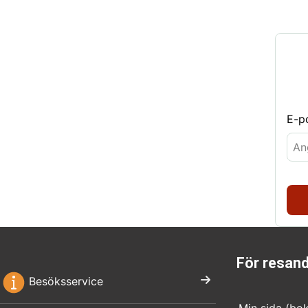
E-p
För resan
Besöksservice