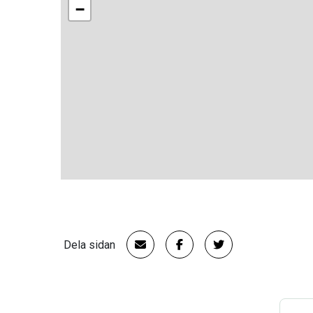
−
Dela sidan