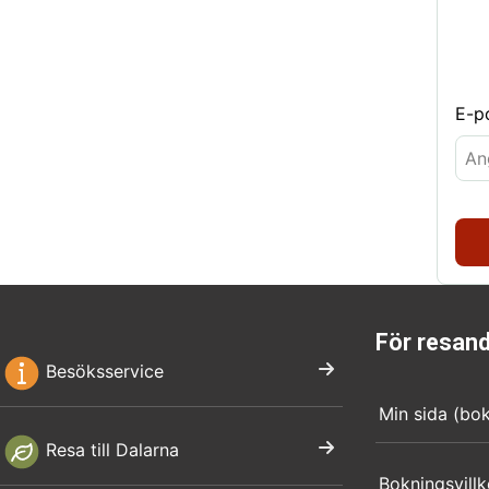
E-p
För resan
Besöksservice
Min sida (bo
Resa till Dalarna
Bokningsvillk