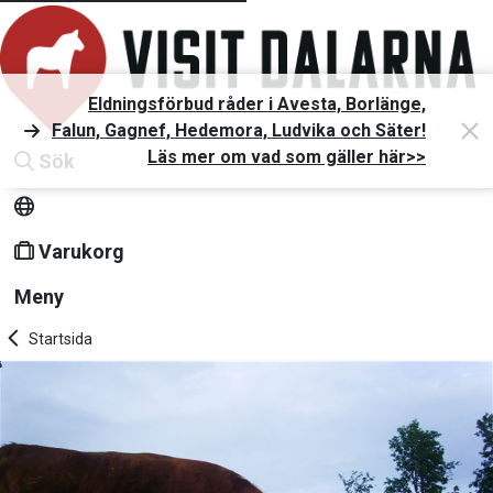
Eldningsförbud råder i Avesta, Borlänge,
Falun, Gagnef, Hedemora, Ludvika och Säter!
Läs mer om vad som gäller här>>
Sök
Varukorg
Meny
Startsida