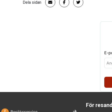
Dela sidan
E-p
För resan
Besöksservice