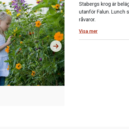
Stabergs krog är beläg
utanför Falun. Lunch 
råvaror.
Visa mer