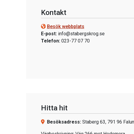
Kontakt
Besök webbplats
E-post:
info@stabergskrog.se
Telefon:
023-77 07 70
Hitta hit
Besöksadress:
Staberg 63, 791 96 Falu
Vägbeskrivning: Väg 266 mot Hedemora.