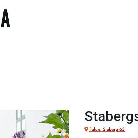
Staberg
Falun, Staberg 63