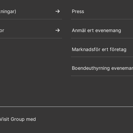
kningar)
Press
or
Anmäl ert evenemang
Marknadsför ert företag
Boendeuthyrning evenema
Visit Group
med