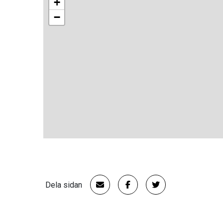
+
−
Dela sidan