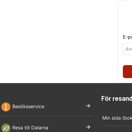
E-p
För resan
Besöksservice
Min sida (bo
Resa till Dalarna