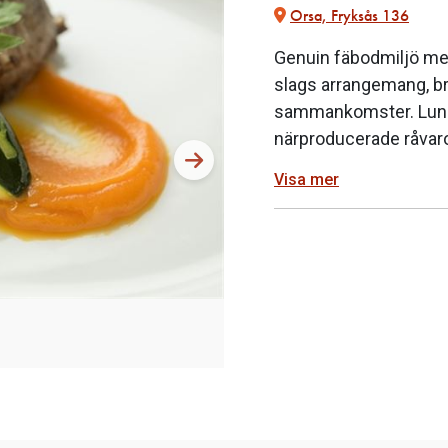
Orsa, Fryksås 136
Genuin fäbodmiljö med 
slags arrangemang, br
sammankomster. Lunch
närproducerade råvaror
Visa mer