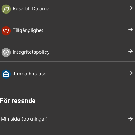
Resa till Dalarna
Tillgänglighet
Integritetspolicy
Jobba hos oss
För resande
Min sida (bokningar)