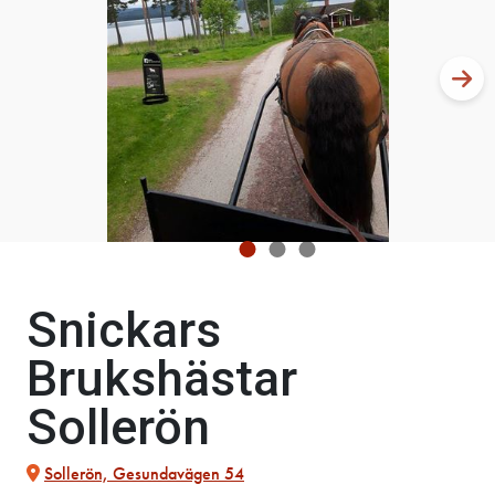
Snickars
Brukshästar
Sollerön
Sollerön, Gesundavägen 54