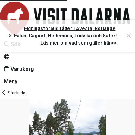
Eldningsförbud råder i Avesta, Borlänge,
Falun, Gagnef, Hedemora, Ludvika och Säter!
Läs mer om vad som gäller här>>
Sök
Varukorg
Meny
Startsida