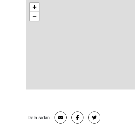
+
−
Dela sidan