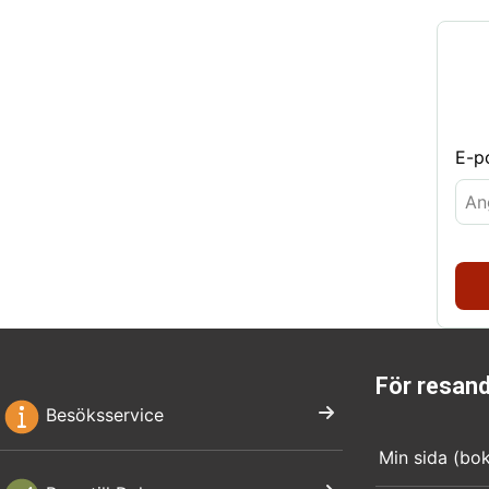
E-p
För resan
Besöksservice
Min sida (bo