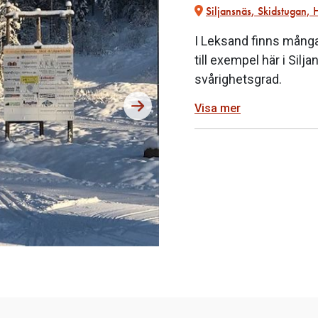
Siljansnäs, Skidstugan, 
I Leksand finns många 
till exempel här i Silj
svårighetsgrad.
Visa mer