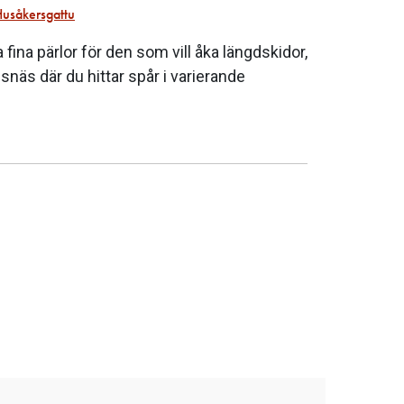
Husåkersgattu
fina pärlor för den som vill åka längdskidor,
ansnäs där du hittar spår i varierande