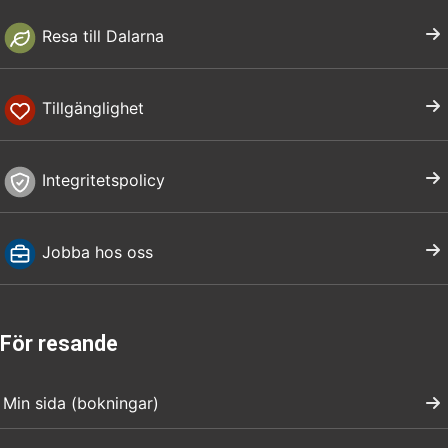
Resa till Dalarna
Tillgänglighet
Integritetspolicy
Jobba hos oss
För resande
Min sida (bokningar)