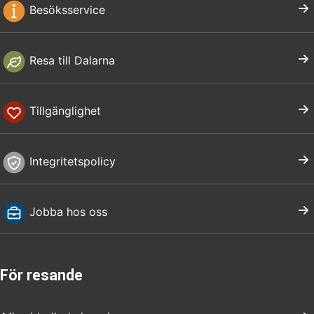
Besöksservice
Resa till Dalarna
Tillgänglighet
Integritetspolicy
Jobba hos oss
För resande