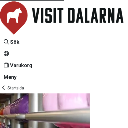
Sök
Varukorg
Meny
Startsida