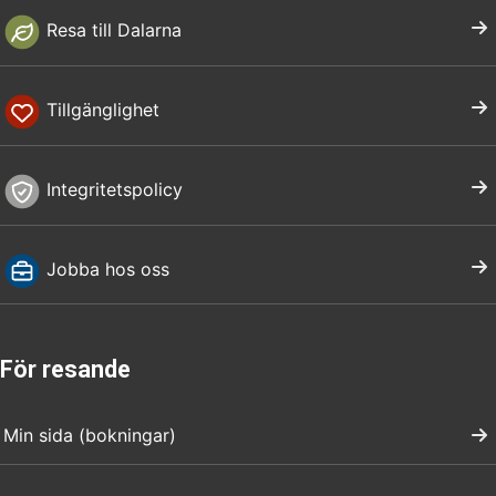
Resa till Dalarna
Tillgänglighet
Integritetspolicy
Jobba hos oss
För resande
Min sida (bokningar)