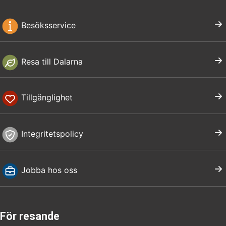
Besöksservice
Resa till Dalarna
Tillgänglighet
Integritetspolicy
Jobba hos oss
För resande