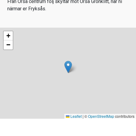
Från Orsa centrum följ skyltar mot Orsa Grönklitt, när ni
närmar er Fryksås.
+
−
Leaflet
|
©
OpenStreetMap
contributors