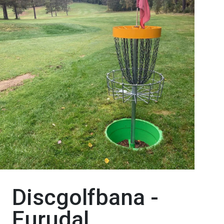
Discgolfbana -
Furudal