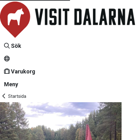
Sök
Varukorg
Meny
Startsida