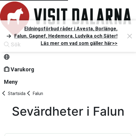
Eldningsförbud råder i Avesta, Borlänge,
Falun, Gagnef, Hedemora, Ludvika och Säter!
Läs mer om vad som gäller här>>
Sök
Varukorg
Meny
Startsida
Falun
Sevärdheter i Falun