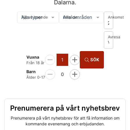
Dalarna.
Alla typer
Alla områden
Typ av boende
Område
Ankomst
2026-08-0
Avresa
Välj avres
Vuxna
1
SÖK
Från 18 år
Barn
0
Ålder 0-17
Prenumerera på vårt nyhetsbrev
Prenumerera på vårt nyhetsbrev för att få information om
kommande evenemang och erbjudanden.