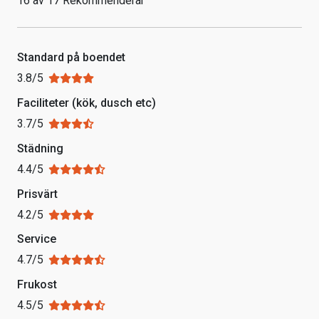
16 av 17 Rekommenderar
Standard på boendet
3.8/5
Faciliteter (kök, dusch etc)
3.7/5
Städning
4.4/5
Prisvärt
4.2/5
Service
4.7/5
Frukost
4.5/5