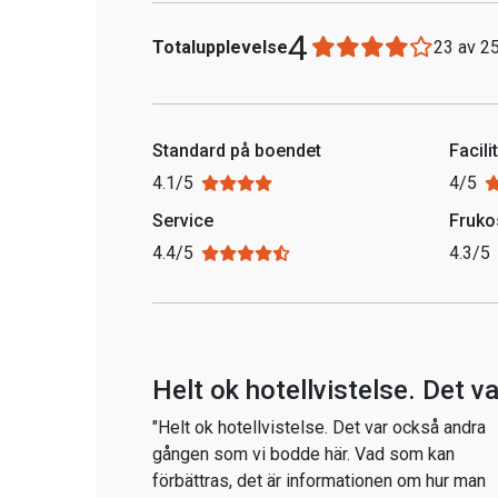
4
Totalupplevelse
23 av 2
Standard på boendet
Facili
4.1/5
4/5
Service
Fruko
4.4/5
4.3/5
Helt ok hotellvistelse. Det va
"Helt ok hotellvistelse. Det var också andra
gången som vi bodde här. Vad som kan
förbättras, det är informationen om hur man