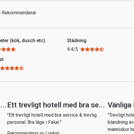
5 Rekommenderar
teter (kök, dusch etc)
Städning
4.4/5
st
...
Ett trevligt hotell med bra se...
Vänliga
"Ett trevligt hotell med bra service & trevlig
"Trevligt ho
personal. Bra läge i Falun."
blandning av 
människor hel
Rekommenderas av
Lunkan