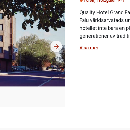
Falun, Trotzgatan 9-11
Quality Hotel Grand Fa
Falu världsarvstads u
hotellet inte bara en 
generationer av traditi
Visa mer