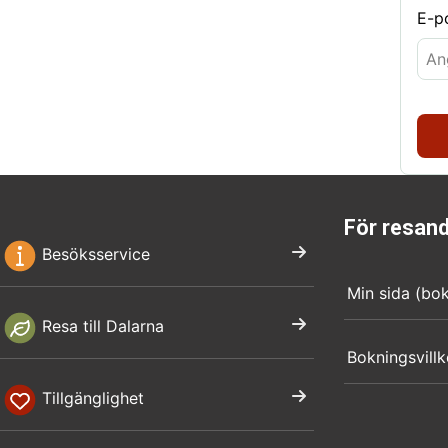
E-p
För resan
Besöksservice
Min sida (bo
Resa till Dalarna
Bokningsvillk
Tillgänglighet