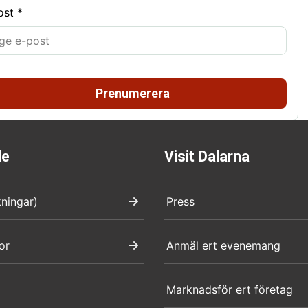
ost *
Prenumerera
de
Visit Dalarna
kningar)
Press
or
Anmäl ert evenemang
Marknadsför ert företag