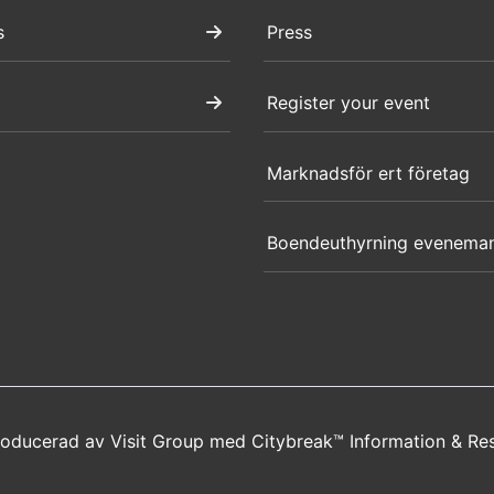
s
Press
Register your event
Marknadsför ert företag
Boendeuthyrning evenema
producerad av
Visit Group
med
Citybreak™ Information & Re