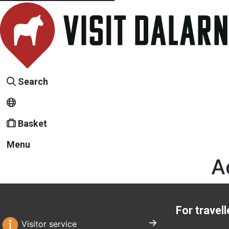
Search
Basket
Menu
A
For travell
Visitor service