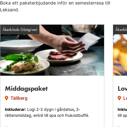
Boka ett paketerbjudande inför en semesterresa till
Leksand.
Åkerblads Gästgiveri
Åkerbl
Facility: Åkerblads Gästgiv
Middagspaket
Lo
Tällberg
Le
Inkluderar:
Logi 2-3 dygn i gårdshus
,
3-
Inkl
rättersmiddag, entré till spa och frukostbuffé.
till 