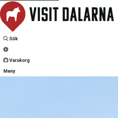
Sök
Varukorg
Meny