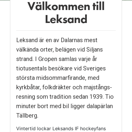
Välkommen till
Pausa
Leksand
Leksand är en av Dalarnas mest
välkända orter, belägen vid Siljans
strand. I Gropen samlas varje år
tiotusentals besökare vid Sveriges
största midsommar­­firande, med
kyrkbåtar, folk­dräkter och maj­stångs­
resning som tradition sedan 1939. Tio
minuter bort med bil ligger dalapärlan
Tällberg.
Vintertid lockar Leksands IF hockeyfans