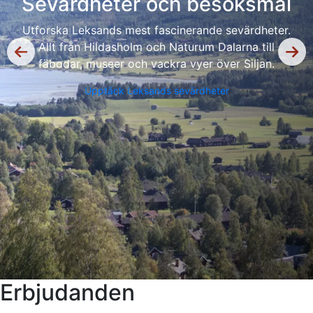
Sevärdheter och besöksmål
Utforska Leksands mest fascinerande sevärdheter.
Allt från Hildasholm och Naturum Dalarna till
fäbodar, museer och vackra vyer över Siljan.
Upptäck Leksands sevärdheter
Erbjudanden